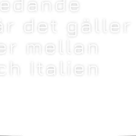
ledande
är det gäller
er mellan
ch Italien