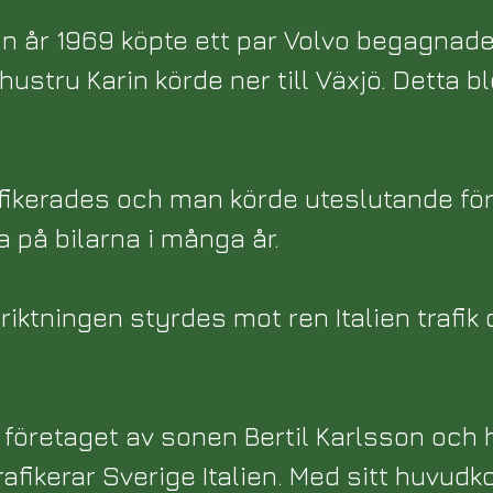
n år 1969 köpte ett par Volvo begagnade 
ustru Karin körde ner till Växjö. Detta b
fikerades och man körde uteslutande för
a på bilarna i många år.
nriktningen styrdes mot ren Italien trafi
s företaget av sonen Bertil Karlsson och
afikerar Sverige Italien. Med sitt huvudkont