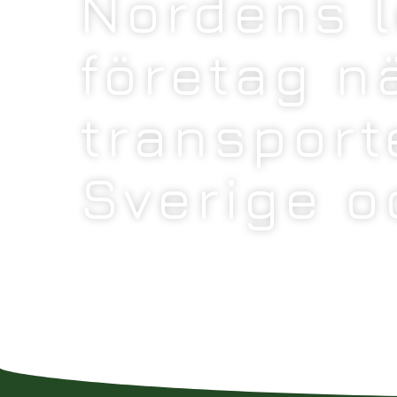
Nordens 
företag n
transport
Sverige o