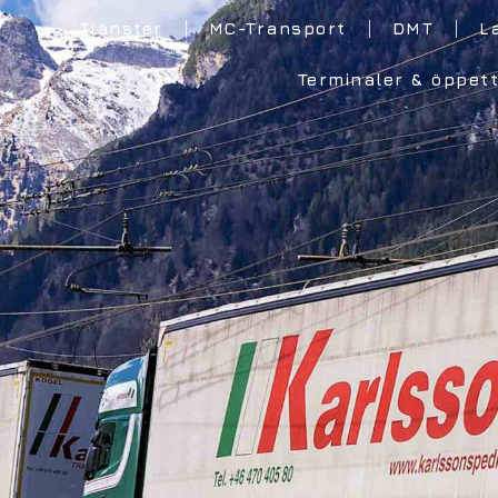
Tjänster
MC-Transport
DMT
L
Terminaler & öppett